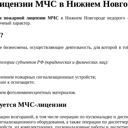
лицензии МЧС в Нижнем Новго
ия пожарной лицензии МЧС
в Нижнем Новгороде недорого
очный характер.
?
 бизнесмены, осуществляющие деятельность, для которой в то
гории субъектов РФ (юридических и физических лиц):
анением пожарных сигнализационных устройств;
ние к огнезащите;
ием фотолюминесцентных материалов.
ебуется МЧС-лицензии
ации возгораний, в том числе операции по пусконаладке и диспе
игнализационного оборудования, а также операции по диспетче
ойств, их комплектующих, пусконаладочные работы и диспетче