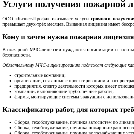
Услуги получения пожарной 
ООО «Бизнес-Профи» оказывает услуги
срочного получен
превышает двух-трёх месяцев. Выданная лицензия имеет бесср
Кому и зачем нужна пожарная лицензия
В пожарной МЧС-лицензии нуждаются организации и частные
безопасности.
Обязательному МЧС-лицензированию подлежат следующие кате
строительные компании;
организации, связанные с проектированием и распростр
предприятия, спектр деятельности которых имеет отноше
компании, выполняющие трубо-печные работы;
фирмы, монтирующие системы эвакуации с использован
Классификатор работ, для которых тр
Сборка, техобслуживание, починка автосистем по ликвид
Сборка, техобслуживание, починка пожарно-охранного с
Сборка, техобслуживание, починка водоснабжающих устр