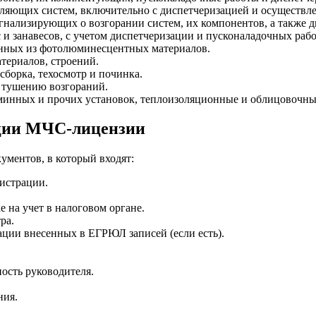
аляющих систем, включительно с диспетчеризацией и осуществл
нализирующих о возгорании систем, их компонентов, а также д
и занавесов, с учетом диспетчеризации и пусконаладочных рабо
ленных из фотолюминесцентных материалов.
териалов, строений.
борка, техосмотр и починка.
о тушению возгораний.
аминных и прочих установок, теплоизоляционные и облицовочны
ации МЧС-лицензии
ументов, в который входят:
гистрации.
 на учет в налоговом органе.
ра.
ации внесенных в ЕГРЮЛ записей (если есть).
ость руководителя.
ния.