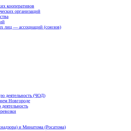
ких кооперативов
ческих организаций
ства
ций
х лиц — ассоциаций (союзов)
ую деятельность (ЧОД)
жнем Новгороде
 деятельность
еревозки
надзора) и Минатома (Росатома)