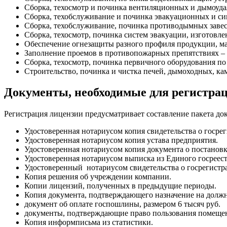
Сборка, техосмотр и починка вентиляционных и дымоуд
Сборка, техобслуживание и починка эвакуационных и сиг
Сборка, техобслуживание, починка противодымных завес 
Сборка, техосмотр, починка систем эвакуации, изготов
Обеспечение огнезащиты разного профиля продукции, ма
Заполнение проемов в противопожарных препятствиях – с
Сборка, техосмотр, починка первичного оборудования п
Строительство, починка и чистка печей, дымоходных, к
Документы, необходимые для регистр
Регистрация лицензии предусматривает составление пакета док
Удостоверенная нотариусом копия свидетельства о госре
Удостоверенная нотариусом копия устава предприятия.
Удостоверенная нотариусом копия документа о постановке
Удостоверенная нотариусом выписка из Единого госреест
Удостоверенный нотариусом свидетельства о госрегистр
Копия решения об учреждении компании.
Копии лицензий, полученных в предыдущие периоды.
Копия документа, подтверждающего назначение на должн
документ об оплате госпошлины, размером 6 тысяч руб.
документы, подтверждающие право пользования помеще
Копия информписьма из статистики.