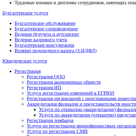
Трудовые книжки и дипломы сотрудников, имеющих опыт 
Бухгалтерские услуги
Бухгалтерское обслуживание
Бухгалтерское сопровождение
Ведение бухучета и аутсорсинг
Ведение кадрового учета
Бухгалтерские консультации
Возврат подоходного налога (3-НДФЛ)
Юридические услуги
Регистрация
Регистрация ООО
Регистрация акционерных обществ
Регистрация ИП
Услуги регистрации изменений в ЕГРЮЛ
Регистрация организаций с иностранными инвест
Аккредитация филиалов и представительств иност
Услуги по открытию (аккредитации) филиало
Услуги по аккредитации (открытию) предста
Регистрация ломбарда
Услуги по регистрации микрофинансовых организ
Услуги по регистрации СМИ