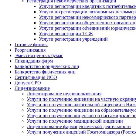
Регистрация некоммерческих организаций
Услуги регистрации кредитных потребительс
Услуги по регистрации автономных некоммер
Услуги регистрации некоммерческого партнер
Услуги регистрации общественных организа
Услуги регистрации объединений юридически
Услуги регистрации ТСЖ
Услуги регистрации учреждений
Готовые фирмы
Реорганизация
Эмиссия ценных бумаг
Ликвидация фирм
Банкротство юридических лиц
Банкротство физических лиц
Сертификация ИСО
Допуск СРО
Лицензирование
Лицензирование недропользования
Услуги по получению лицензии на частную охранн
Услуги по получению алкогольной лицензии в Ни
Услуги по получению лицензии на образовательную
Услуги по получению лицензии на пассажирские п
Услуги по получению медицинской лицензии
Лицензирование фармацевтической деятельности
Услуги получения лицензий Госатомнадзора (Ростех