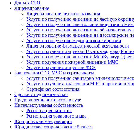
Допуск СРО
Лицензирование
Лицензирование недропользования
Услуги по получению лицензии на частную охранн
Услуги по получению алкогольной лицензии в Ни
Услуги по получению лицензии на образовательную
Услуги по получению лицензии на пассажирские п
Услуги по получению медицинской лицензии
Лицензирование фармацевтической деятельности
Услуги получения лицензий Госатомнадзора (Ростех
Услуги по получению лицензии МинКультуры (рест
Услуги получения пожарной лицензии МЧС
Услуги получения лицензии ФСБ
Заключения СЭЗ, МЧС и сертификаты
Услуги по получению санитарно-эпидемиологическ
Услуги получения заключения МЧС о противопожар
Сертификат соответствия
Сделки с недвижимостью
Представление интересов в суде
Интеллектуальная собственность
Регистрация патентов
Регистрация товарного знака
Юридические консультации
Юридическое сопровождение бизнеса