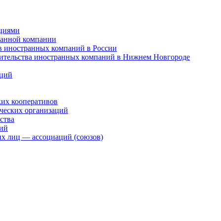
ициями
ранной компании
в иностранных компаний в России
вительства иностранных компаний в Нижнем Новгороде
аций
ких кооперативов
ческих организаций
ства
ций
х лиц — ассоциаций (союзов)