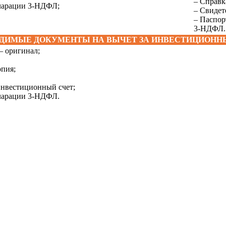
– Справк
кларации 3-НДФЛ;
– Свидет
– Паспор
3-НДФЛ.
ДИМЫЕ ДОКУМЕНТЫ НА ВЫЧЕТ ЗА ИНВЕСТИЦИОНН
 – оригинал;
опия;
инвестиционный счет;
кларации 3-НДФЛ.