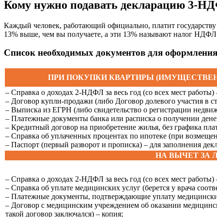
Кому нужно подавать декларацию 3-Н
Каждый человек, работающий официально, платит государству н
13% выше, чем вы получаете, а эти 13% называют налог НДФЛ 
Список необходимых документов для оформлени
ПРИ ПОКУПКИ КВАРТИРЫ (ИМУЩЕСТВЕ
– Справка о доходах 2-НДФЛ за весь год (со всех мест работы)
– Договор купли-продажи (либо Договор долевого участия в ст
– Выписка из ЕГРН (либо свидетельство о регистрации недвиж
– Платежные документы банка или расписка о получении денег
– Кредитный договор на приобретение жилья, без графика пла
– Справка об уплаченных процентах по ипотеке (при возмещен
– Паспорт (первый разворот и прописка) – для заполнения де
НА ВЫЧЕТ ЗА 
– Справка о доходах 2-НДФЛ за весь год (со всех мест работы)
– Справка об уплате медицинских услуг (берется у врача соот
– Платежные документы, подтверждающие уплату медицинских 
– Договор с медицинским учреждением об оказании медицинск
такой договор заключался) – копия;