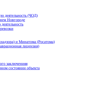
ую деятельность (ЧОД)
жнем Новгороде
 деятельность
еревозки
надзора) и Минатома (Росатома)
аврационная лицензия)
ого заключенияя
ном состоянии объекта