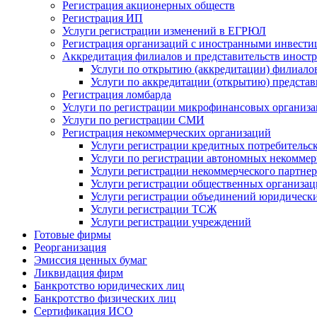
Регистрация акционерных обществ
Регистрация ИП
Услуги регистрации изменений в ЕГРЮЛ
Регистрация организаций с иностранными инвест
Аккредитация филиалов и представительств иност
Услуги по открытию (аккредитации) филиало
Услуги по аккредитации (открытию) предста
Регистрация ломбарда
Услуги по регистрации микрофинансовых организ
Услуги по регистрации СМИ
Регистрация некоммерческих организаций
Услуги регистрации кредитных потребительс
Услуги по регистрации автономных некоммер
Услуги регистрации некоммерческого партнер
Услуги регистрации общественных организа
Услуги регистрации объединений юридически
Услуги регистрации ТСЖ
Услуги регистрации учреждений
Готовые фирмы
Реорганизация
Эмиссия ценных бумаг
Ликвидация фирм
Банкротство юридических лиц
Банкротство физических лиц
Сертификация ИСО