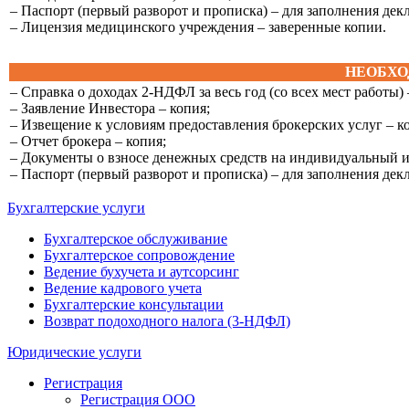
– Паспорт (первый разворот и прописка) – для заполнения де
– Лицензия медицинского учреждения – заверенные копии.
НЕОБХО
– Справка о доходах 2-НДФЛ за весь год (со всех мест работы)
– Заявление Инвестора – копия;
– Извещение к условиям предоставления брокерских услуг – к
– Отчет брокера – копия;
– Документы о взносе денежных средств на индивидуальный 
– Паспорт (первый разворот и прописка) – для заполнения де
Бухгалтерские услуги
Бухгалтерское обслуживание
Бухгалтерское сопровождение
Ведение бухучета и аутсорсинг
Ведение кадрового учета
Бухгалтерские консультации
Возврат подоходного налога (3-НДФЛ)
Юридические услуги
Регистрация
Регистрация ООО