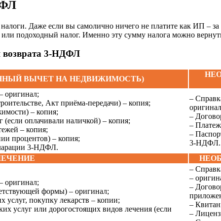
ДФЛ
алоги. Даже если вы самолично ничего не платите как ИП – за ва
или подоходный налог. Именно эту сумму налога можно вернуть
я возврата 3-НДФЛ
НЕО
ННЫЙ ВЫЧЕТ НА НЕДВИЖИМОСТЬ)
 – оригинал;
– Справк
роительстве, Акт приёма-передачи) – копия;
оригинал
имости) – копия;
– Догово
 (если оплачивали наличкой) – копия;
– Платеж
тежей – копия;
– Паспор
ии процентов) – копия;
3-НДФЛ.
кларации 3-НДФЛ.
ЛЕЧЕНИЕ
НЕОБ
– Справк
– оригин
 – оригинал;
– Догово
ветствующей формы) – оригинал;
приложен
услуг, покупку лекарств – копии;
– Квитан
их услуг или дорогостоящих видов лечения (если
– Лиценз